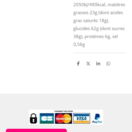
2050kJ/490kcal, matières
grasses 23g (dont acides
gras saturés 18g),
glucides 62g (dont sucres
38g), protéines 6g, sel
0,56g
P
P
P
P
a
a
a
a
r
r
r
r
t
t
t
t
a
a
a
a
g
g
g
g
e
e
e
e
r
r
r
r