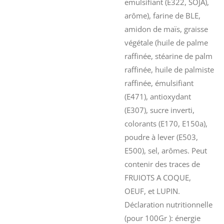
emulsifiant (E322, SOJA),
arôme), farine de BLE,
amidon de maïs, graisse
végétale (huile de palme
raffinée, stéarine de palm
raffinée, huile de palmiste
raffinée, émulsifiant
(E471), antioxydant
(E307), sucre inverti,
colorants (E170, E150a),
poudre à lever (E503,
E500), sel, arômes. Peut
contenir des traces de
FRUIOTS A COQUE,
OEUF, et LUPIN.
Déclaration nutritionnelle
(pour 100Gr ): énergie