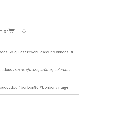
nier
nnées 60 qui est revenu dans les années 80
oudous :
sucre, glucose, arômes, colorants
#roudoudou #bonbon80 #bonbonvintage