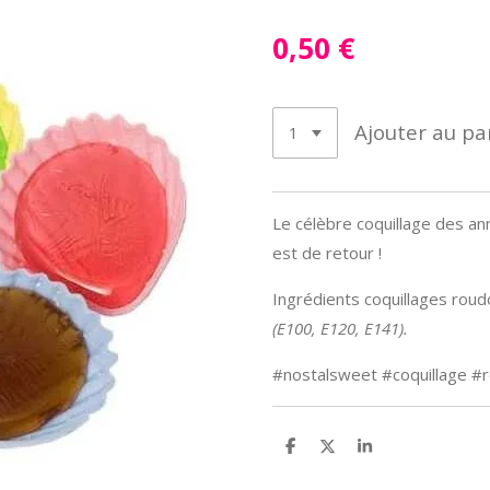
0,50 €
Ajouter au pa
Le célèbre coquillage des a
est de retour !
Ingrédients coquillages roud
(E100, E120, E141).
#nostalsweet #coquillage 
P
P
P
a
a
a
r
r
r