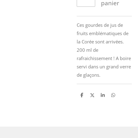
panier
Ces gourdes de jus de
fruits emblématiques de
la Corée sont arrivées.
200 ml de
rafraichissement ! A boire
servi dans un grand verre
de glaçons.
P
P
P
P
a
a
a
a
r
r
r
r
t
t
t
t
a
a
a
a
g
g
g
g
e
e
e
e
r
r
r
r